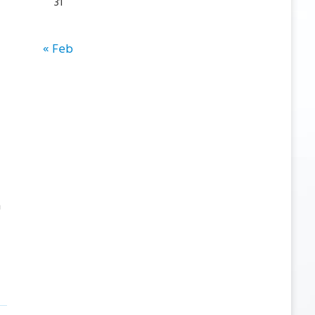
31
« Feb
a