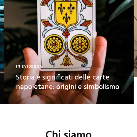
IN EVIDENZA
Storia e significati delle carte
napoletane: origini e simbolismo
Chi siamo