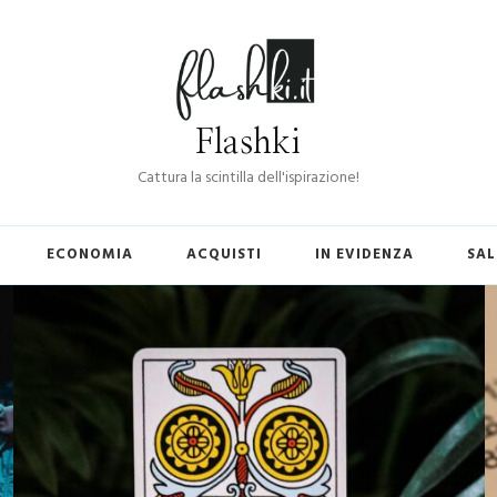
Flashki
Cattura la scintilla dell'ispirazione!
ECONOMIA
ACQUISTI
IN EVIDENZA
SAL