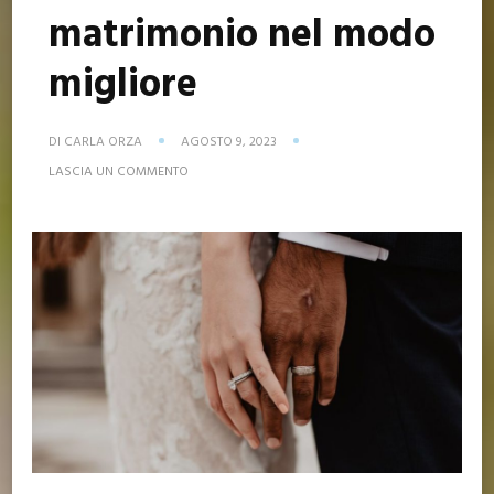
matrimonio nel modo
migliore
DI
CARLA ORZA
AGOSTO 9, 2023
SU
LASCIA UN COMMENTO
COME
ALLESTIRE
UN
MATRIMONIO
NEL
MODO
MIGLIORE