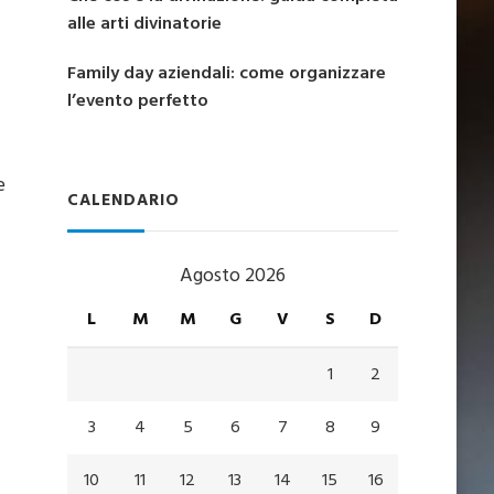
alle arti divinatorie
Family day aziendali: come organizzare
l’evento perfetto
e
CALENDARIO
Agosto 2026
L
M
M
G
V
S
D
1
2
3
4
5
6
7
8
9
10
11
12
13
14
15
16