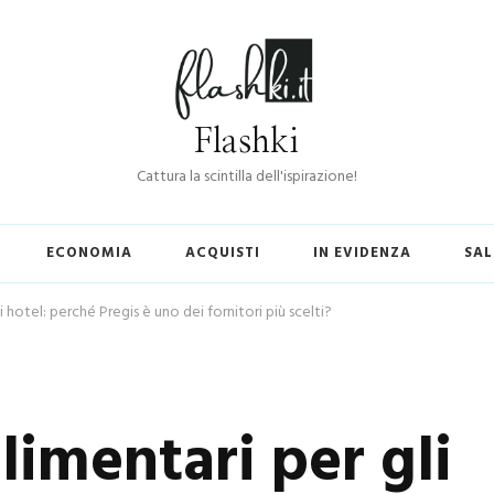
Flashki
Cattura la scintilla dell'ispirazione!
ECONOMIA
ACQUISTI
IN EVIDENZA
SAL
i hotel: perché Pregis è uno dei fornitori più scelti?
limentari per gli