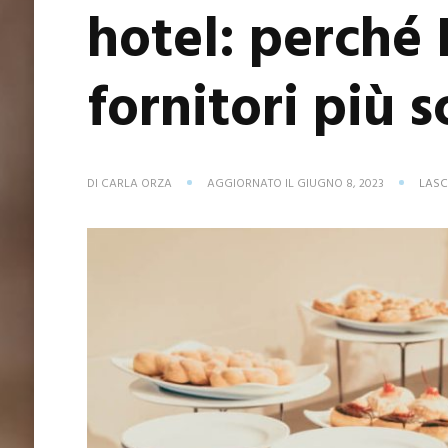
hotel: perché 
fornitori più s
DI
CARLA ORZA
AGGIORNATO IL
GIUGNO 8, 2023
LASC