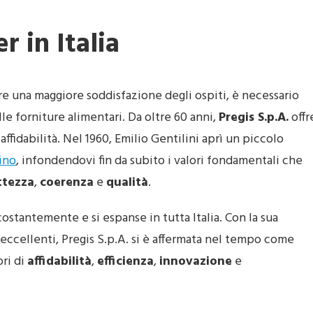
r in Italia
re una maggiore soddisfazione degli ospiti, è necessario
le forniture alimentari. Da oltre 60 anni,
Pregis S.p.A.
offr
 affidabilità. Nel 1960, Emilio Gentilini aprì un piccolo
tino
, infondendovi fin da subito i valori fondamentali che
ttezza
,
coerenza
e
qualità
.
 costantemente e si espanse in tutta Italia. Con la sua
eccellenti, Pregis S.p.A. si è affermata nel tempo come
ori di
affidabilità
,
efficienza
,
innovazione
e