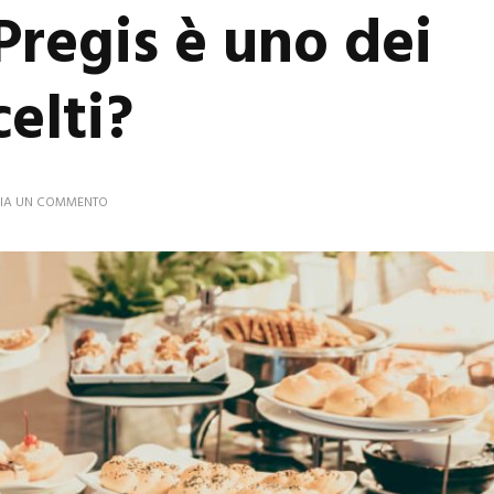
Pregis è uno dei
celti?
SU
IA UN COMMENTO
RIFORNIMENTI
ALIMENTARI
PER
GLI
HOTEL:
PERCHÉ
PREGIS
È
UNO
DEI
FORNITORI
PIÙ
SCELTI?