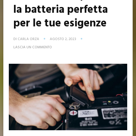
la batteria perfetta
per le tue esigenze
DI
CARLA ORZA
AGOSTO 2, 2023
SU
LASCIA UN COMMENTO
TUTTOBATTERIE,
TROVA
LA
BATTERIA
PERFETTA
PER
LE
TUE
ESIGENZE